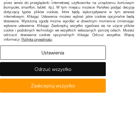
przez serwis do przeglądarki internetowej użytkownika na urządzeniu końcowym
(komputer, smartfon, tablet, itp.). W tym miejscu możecie Państwo podjąć decyzję
Ogłoszenia, oferty
dotyczącą typów plików cookies, które będą wykorzystywane w tym serwisie
internetowym. Klikając Ustawienia możesz wybrać jakie cookies opcjonalne będą
Deklaracja dostępności
stosowane. Wyrażoną zgodę można wycofać w dowolnym momencie zmieniając
wybrane ustawienia. Klikając Zaakceptuj wszystko zgadzasz się na użycie plików
Polityka cookies
cookie i podobnych technologii we wszystkich wskazanych poniżej celach. Możesz
odrzucić stosowanie cookies opcjonalnych klikając Odrzuć wszystkie. Więcej
Polityka prywatności
informacji:
Polityka prywatności
RODO
Ustawienia
Odrzuć wszystko
Zaakceptuj wszystko