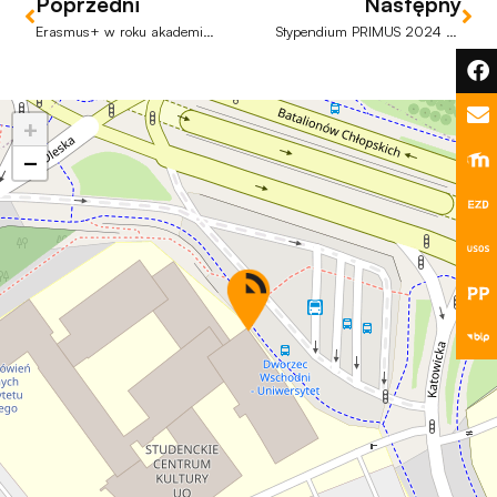
Poprzedni
Następny
podczas
odwiedzania naszej
Erasmus+ w roku akademickim 2024/25
Stypendium PRIMUS 2024 dla studentki Joanny Kocoń
strony, zwiększasz
szansę na
zobaczenie
+
spersonalizowanych
treści i ofert.
−