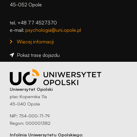
45-052 Opole
tel. +48 77 4527370
e-mail:
psychologia@uni.opole.pl
Więcej informacji
Pokaż trasę dojazdu
Uniwersytet Opolski
plac Kopernika 11a
45-040 Opole
NIP: 754-000-71-79
Regon: 000001382
Infolinia Uniwersytetu Opolskiego: