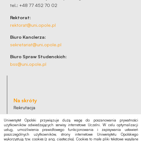
tel.: +48 77 452 70 02
Rektorat:
rektorat@uni.opole.pl
Biuro Kanclerza:
sekretariat@uni.opole.pl
Biuro Spraw Studenckich:
bss@uni.opole.pl
Na skróty
Rekrutacja
Kalendarz akademicki
Uniwersytet Opolski przywiązuje dużą wagę do poszanowania prywatności
Punkt logowania eduroam
użytkowników odwiedzających serwisy internetowe Uczelni. W celu optymalizacji
usług, umożliwienia prawidłowego funkcjonowania i zapisywania ustawień
poszczególnych użytkowników, strony internetowe Uniwersytetu Opolskiego
wykorzystują tzw. cookies (z ang. ciasteczka). Cookies to małe pliki tekstowe wysyłane