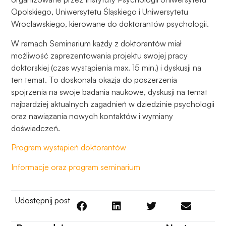
Aby nasza
Opolskiego, Uniwersytetu Śląskiego i Uniwersytetu
strona
Wrocławskiego, kierowane do doktorantów psychologii.
internetowa
działała jak
W ramach Seminarium każdy z doktorantów miał
najlepiej
możliwość zaprezentowania projektu swojej pracy
podczas
doktorskiej (czas wystąpienia max. 15 min.) i dyskusji na
twojego
ten temat. To doskonała okazja do poszerzenia
przejścia na nią.
spojrzenia na swoje badania naukowe, dyskusji na temat
Jeśli odrzucisz
te pliki cookie,
najbardziej aktualnych zagadnień w dziedzinie psychologii
niektóre funkcje
oraz nawiązania nowych kontaktów i wymiany
znikną ze strony
doświadczeń.
internetowej.
Program wystąpień doktorantów
Informacje oraz program seminarium
Marketing
Udostępniając
swoje
Udostępnij post
zainteresowania i
zachowania