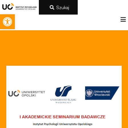
Szukaj
Otwórz pasek narzędzi
Konieczne
Te pliki cookie
nie są
opcjonalne. Są
one potrzebne