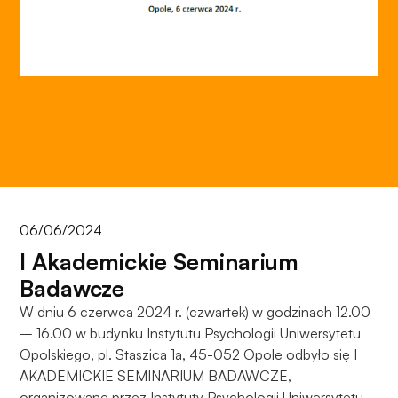
do
funkcjonowania
strony
internetowej.
Statystyka
Abyśmy mogli
poprawić
funkcjonalność
i strukturę
strony
06/06/2024
internetowej,
I Akademickie Seminarium
na podstawie
tego, jak
Badawcze
strona jest
W dniu 6 czerwca 2024 r. (czwartek) w godzinach 12.00
używana.
– 16.00 w budynku Instytutu Psychologii Uniwersytetu
Opolskiego, pl. Staszica 1a, 45-052 Opole odbyło się I
AKADEMICKIE SEMINARIUM BADAWCZE,
Doświadczenie
organizowane przez Instytuty Psychologii Uniwersytetu