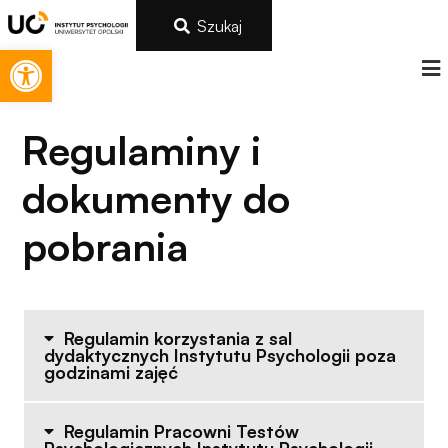
Szukaj
Otwórz pasek narzędzi
Regulaminy i
dokumenty do
pobrania
Regulamin korzystania z sal
Konieczne
dydaktycznych Instytutu Psychologii poza
Te pliki cookie
godzinami zajęć
nie są
opcjonalne. Są
Regulamin Pracowni Testów
one potrzebne