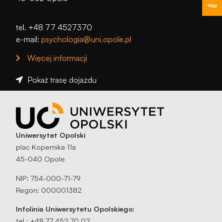
podczas
odwiedzania naszej
strony, zwiększasz
tel. +48 77 4527370
szansę na
e-mail:
psychologia@uni.opole.pl
zobaczenie
spersonalizowanych
Więcej informacji
treści i ofert.
Pokaż trasę dojazdu
Uniwersytet Opolski
plac Kopernika 11a
45-040 Opole
NIP: 754-000-71-79
Regon: 000001382
Infolinia Uniwersytetu Opolskiego:
tel.: +48 77 452 70 02