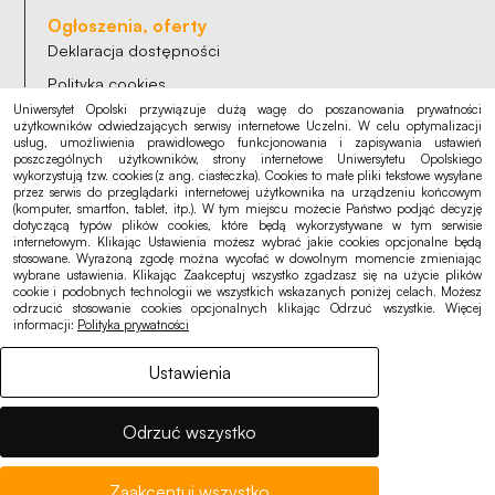
Ogłoszenia, oferty
Deklaracja dostępności
Polityka cookies
Uniwersytet Opolski przywiązuje dużą wagę do poszanowania prywatności
Polityka prywatności
użytkowników odwiedzających serwisy internetowe Uczelni. W celu optymalizacji
usług, umożliwienia prawidłowego funkcjonowania i zapisywania ustawień
RODO
poszczególnych użytkowników, strony internetowe Uniwersytetu Opolskiego
wykorzystują tzw. cookies (z ang. ciasteczka). Cookies to małe pliki tekstowe wysyłane
przez serwis do przeglądarki internetowej użytkownika na urządzeniu końcowym
(komputer, smartfon, tablet, itp.). W tym miejscu możecie Państwo podjąć decyzję
dotyczącą typów plików cookies, które będą wykorzystywane w tym serwisie
internetowym. Klikając Ustawienia możesz wybrać jakie cookies opcjonalne będą
stosowane. Wyrażoną zgodę można wycofać w dowolnym momencie zmieniając
wybrane ustawienia. Klikając Zaakceptuj wszystko zgadzasz się na użycie plików
cookie i podobnych technologii we wszystkich wskazanych poniżej celach. Możesz
odrzucić stosowanie cookies opcjonalnych klikając Odrzuć wszystkie. Więcej
informacji:
Polityka prywatności
Ustawienia
Odrzuć wszystko
Zaakceptuj wszystko