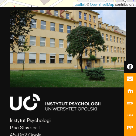
Aby nasza
, ©
contributors
Leaflet
OpenStreetMap
strona
internetowa
działała jak
najlepiej
podczas
twojego
przejścia na nią.
Jeśli odrzucisz
te pliki cookie,
niektóre funkcje
znikną ze strony
internetowej.
Marketing
Udostępniając
swoje
Instytut Psychologii
zainteresowania i
Plac Staszica 1,
zachowania
45-052 Opole